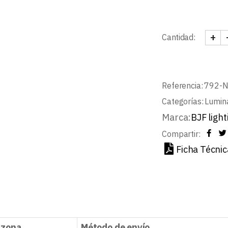
+
Cantidad:
SPOT
Referencia:
792-
Categorías:
Lumin
Marca:
BJF light
Compartir:
Ficha Técnic
 zona
Método de envío