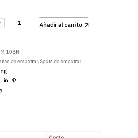
-
Añadir al carrito
 CUADRADO CONCAVO NEGRO MATE Ø100mm LED 10W
NM-10BN
arias de empotrar
,
Spots de empotrar
ing
a
Coste