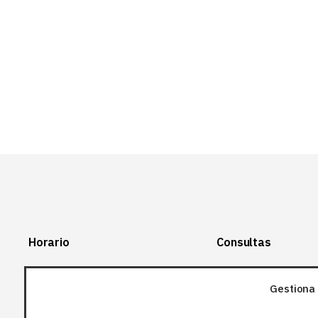
Horario
Consultas
Lunes-Viernes:
+34 966 28 88
28
Gestiona 
07:00-14:00
+34 672 12 83
Sábado y domingo: