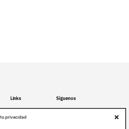
Links
Síguenos
Mapa del Sitio
Facebook
tu privacidad
Aviso legal
X (Twitter
)
Política de
Instagram