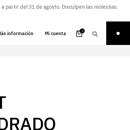
 partir del 31 de agosto. Disculpen las molestias.
0
ás información
Mi cuenta
atálogos
Login
uestra historia
Carrito
istribuidores
Pedidos
ontacto
Recuperar
T
contraseña
FAQs
royectos
DRADO
ona de inspiración