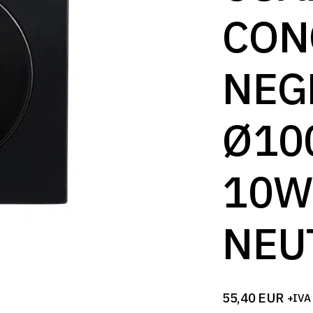
B
CON
NEG
Ø10
10W
NEU
55,40
EUR
+IVA