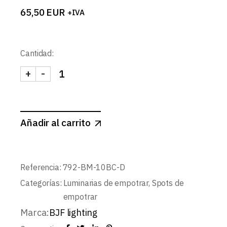
65,50
EUR
+IVA
Cantidad:
+
-
SPOT CUADRADO CONCAVO BLANCO MATE Ø100m
Añadir al carrito
Referencia:
792-BM-10BC-D
Categorías:
Luminarias de empotrar
,
Spots de
empotrar
Marca:
BJF lighting