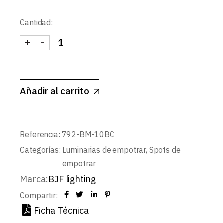
Cantidad:
+
-
SPOT CUADRADO CONCAVO BLANCO MATE Ø100m
Añadir al carrito
Referencia:
792-BM-10BC
Categorías:
Luminarias de empotrar
,
Spots de
empotrar
Marca:
BJF lighting
Compartir:
Ficha Técnica