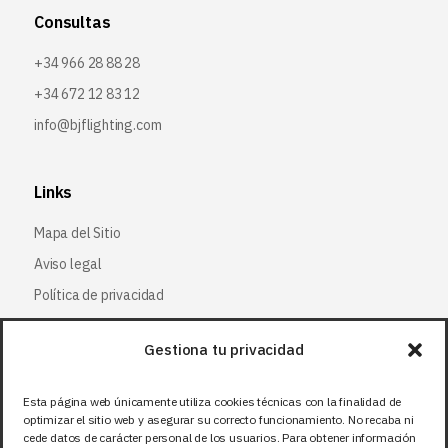
Consultas
+34 966 28 88 28
+34 672 12 83 12
info@bjflighting.com
Links
Mapa del Sitio
Aviso legal
Política de privacidad
Política de cookies
Gestiona tu privacidad
Síguenos
Esta página web únicamente utiliza cookies técnicas con la finalidad de
optimizar el sitio web y asegurar su correcto funcionamiento. No recaba ni
Facebook
cede datos de carácter personal de los usuarios. Para obtener información