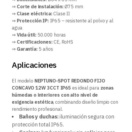
⇒
Corte de instalación:
Ø75 mm
⇒
Clase eléctrica:
Clase II
⇒
Protección IP:
IP65 – resistente al polvo y al
agua
⇒
Vida útil:
50.000 horas
⇒
Certificaciones:
CE, RoHS
⇒
Garantía:
5 años
Aplicaciones
El modelo
NEPTUNO-SPOT REDONDO FIJO
CONCAVO 12W 3CCT IP65
es ideal para
zonas
húmedas o interiores con alto nivel de
exigencia estética
, combinando diseño limpio con
rendimiento profesional.
Baños y duchas:
iluminación segura con
protección total IP65.