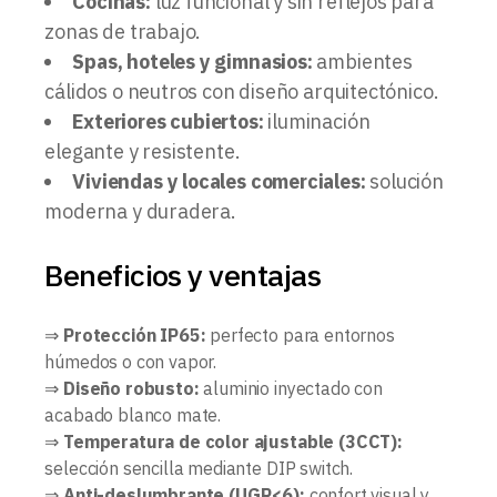
Cocinas:
luz funcional y sin reflejos para
zonas de trabajo.
Spas, hoteles y gimnasios:
ambientes
cálidos o neutros con diseño arquitectónico.
Exteriores cubiertos:
iluminación
elegante y resistente.
Viviendas y locales comerciales:
solución
moderna y duradera.
Beneficios y ventajas
⇒
Protección IP65:
perfecto para entornos
húmedos o con vapor.
⇒
Diseño robusto:
aluminio inyectado con
acabado blanco mate.
⇒
Temperatura de color ajustable (3CCT):
selección sencilla mediante DIP switch.
⇒
Anti-deslumbrante (UGR<6):
confort visual y