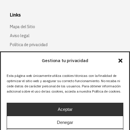
Links
Mapa del Sitio
Aviso legal
Política de privacidad
Política de cookies
Gestiona tu privacidad
Síguenos
Esta página web únicamente utiliza cookies técnicas con la finalidad de
optimizar el sitio web y asegurar su correcto funcionamiento. No recaba ni
Facebook
cede datos de carácter personal de los usuarios. Para obtener información
adicional sobre el uso de las cookies, acceda a nuestra Política de cookies.
X (Twitter
)
Instagram
Aceptar
LinkedIn
Denegar