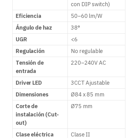
con DIP switch)
Eficiencia
50–60 lm/W
Ángulo de haz
38°
UGR
<6
Regulación
No regulable
Tensión de
220–240V AC
entrada
Driver LED
3CCT Ajustable
Dimensiones
Ø84 x 85 mm
Corte de
Ø75 mm
instalación (Cut-
out)
Clase eléctrica
Clase II