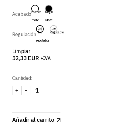
desde
52,33 EUR
Blanco
Negro
Acabado
hasta
Mate
Mate
69,90 EUR
No
Regulable
Regulación
regulable
Limpiar
52,33
EUR
+IVA
Cantidad:
+
-
NEPTUNO-SPOT REDONDO FIJO CONCAVO 12W 3C
Añadir al carrito