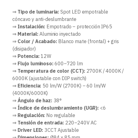
⇒
Tipo de luminaria:
Spot LED empotrable
cóncavo y anti-deslumbrante
⇒
Instalación:
Empotrado – protección IP65
⇒
Material:
Aluminio inyectado
⇒
Color / Acabado:
Blanco mate (frontal) + gris
(disipador)
⇒
Potencia:
12W
⇒
Flujo luminoso:
600–720 lm
⇒
Temperatura de color (CCT):
2700K / 4000K /
6000K (ajustable con DIP switch)
⇒
Eficiencia:
50 lm/W (2700K) – 60 lm/W
(4000K/6000K)
⇒
Ángulo de haz:
38°
⇒
Índice de deslumbramiento (UGR):
<6
⇒
Regulación:
No regulable
⇒
Tensión de entrada:
220–240V AC
⇒
Driver LED:
3CCT Ajustable
⇒
Dimensiones:
Ø84 x 85 mm