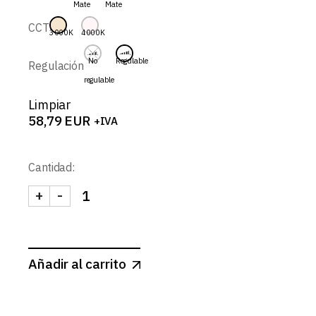
Mate
Mate
58,79 EUR
CCT
3000K
4000K
No
Regulable
Regulación
regulable
Limpiar
58,79
EUR
+IVA
Cantidad:
+
-
DRACO-SPOT REDONDO BASCULANTE 9W cantid
Añadir al carrito