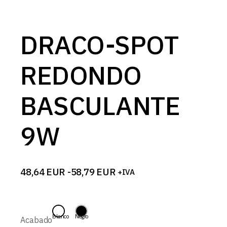
DRACO-SPOT
REDONDO
BASCULANTE
9W
48,64
EUR
-
58,79
EUR
+IVA
Rango
de
precios:
desde
48,64 EUR
Blanco
Negro
Acabado
hasta