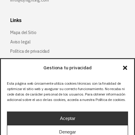
info@bjflighting.com
Links
Mapa del Sitio
Aviso legal
Política de privacidad
Política de cookies
Gestiona tu privacidad
Síguenos
Esta página web únicamente utiliza cookies técnicas con la finalidad de
optimizar el sitio web y asegurar su correcto funcionamiento. No recaba ni
Facebook
cede datos de carácter personal de los usuarios. Para obtener información
adicional sobre el uso de las cookies, acceda a nuestra Política de cookies.
X (Twitter
)
Instagram
Aceptar
LinkedIn
Denegar