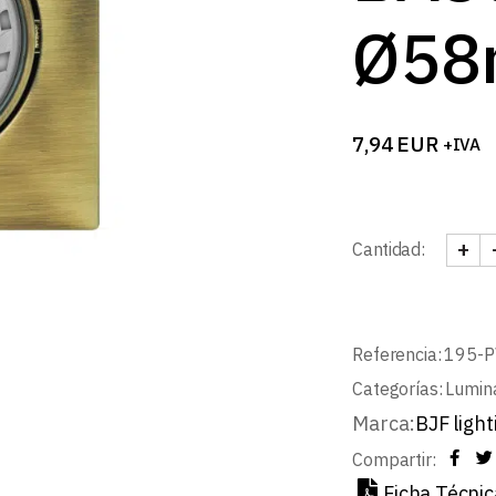
Ø58
7,94
EUR
+IVA
+
Cantidad:
SPOT
Referencia:
195-P
Categorías:
Lumin
Marca:
BJF light
Compartir:
Ficha Técnic