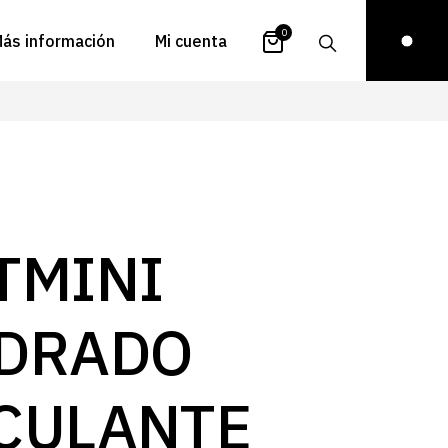
0
ás información
Mi cuenta
atálogos
Login
uestra historia
Carrito
istribuidores
Pedidos
ontacto
Recuperar
TMINI
contraseña
FAQs
royectos
DRADO
ona de inspiración
log
CULANTE