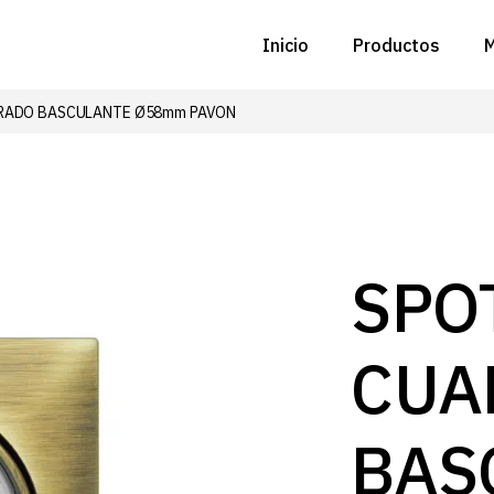
Inicio
Productos
M
RADO BASCULANTE Ø58mm PAVON
C
N
D
C
SPO
P
CUA
Z
B
BAS