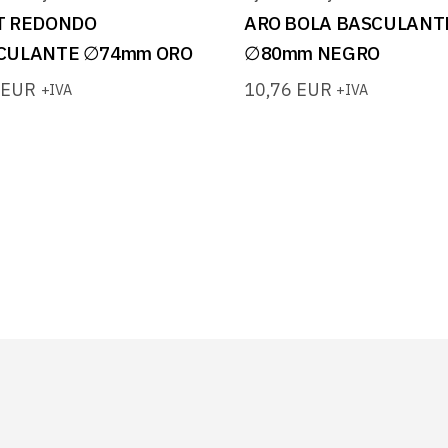
T REDONDO
ARO BOLA BASCULANT
CULANTE ∅74mm ORO
∅80mm NEGRO
6
EUR
10,76
EUR
+IVA
+IVA