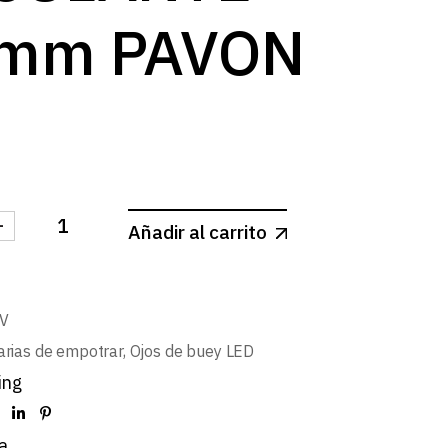
mm PAVON
-
Añadir al carrito
MINI CUADRADO BASCULANTE Ø58mm PAVON cantid
V
arias de empotrar
,
Ojos de buey LED
ing
a