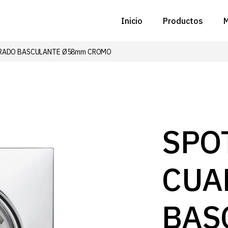
Inicio
Productos
M
RADO BASCULANTE Ø58mm CROMO
C
N
D
C
SPO
P
CUA
Z
B
BAS