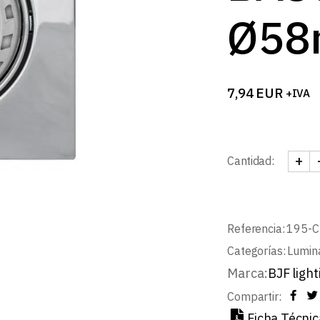
Ø58
7,94
EUR
+IVA
+
Cantidad:
SPOT
Referencia:
195-C
Categorías:
Lumin
Marca:
BJF light
Compartir:
Ficha Técnic