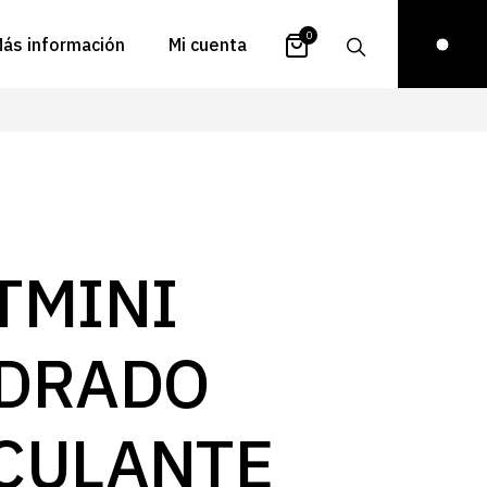
0
ás información
Mi cuenta
atálogos
Login
uestra historia
Carrito
istribuidores
Pedidos
ontacto
Recuperar
TMINI
contraseña
FAQs
royectos
DRADO
ona de inspiración
log
CULANTE