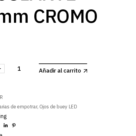
mm CROMO
-
Añadir al carrito
MINI CUADRADO BASCULANTE Ø58mm CROMO canti
R
arias de empotrar
,
Ojos de buey LED
ing
a