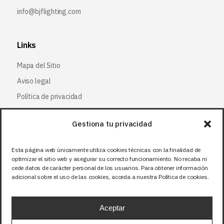
info@bjflighting.com
Links
Mapa del Sitio
Aviso legal
Política de privacidad
Política de cookies
Gestiona tu privacidad
Síguenos
Esta página web únicamente utiliza cookies técnicas con la finalidad de
optimizar el sitio web y asegurar su correcto funcionamiento. No recaba ni
Facebook
cede datos de carácter personal de los usuarios. Para obtener información
adicional sobre el uso de las cookies, acceda a nuestra Política de cookies.
X (Twitter
)
Instagram
Aceptar
LinkedIn