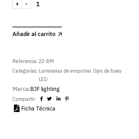
+
-
SPOT FIJO ALUMINIO Ø70mm IP65 BLANCO MATE
Añadir al carrito
Referencia:
22-BM
Categorías:
Luminarias de empotrar
,
Ojos de buey
LED
Marca:
BJF lighting
Compartir:
Ficha Técnica