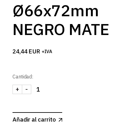
Ø66x72mm
NEGRO MATE
24,44
EUR
+IVA
Cantidad:
+
-
SPOT CUADRADO CONCAVO Ø66x72mm NEGRO M
Añadir al carrito