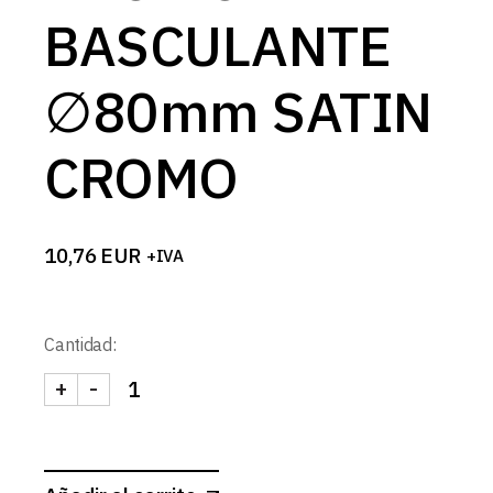
BASCULANTE
∅80mm SATIN
CROMO
10,76
EUR
+IVA
Cantidad:
+
-
ARO BOLA BASCULANTE ∅80mm SATIN CROMO c