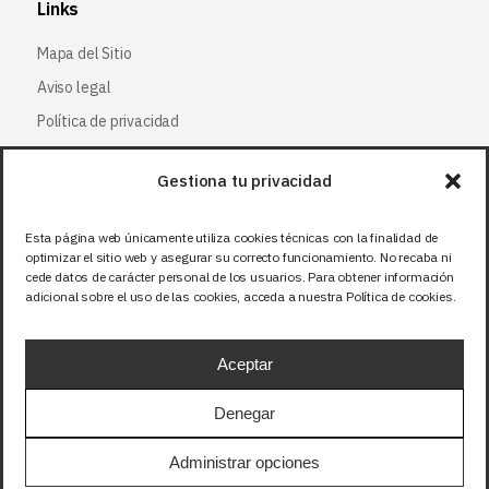
Links
Mapa del Sitio
Aviso legal
Política de privacidad
Política de cookies
Gestiona tu privacidad
Síguenos
Esta página web únicamente utiliza cookies técnicas con la finalidad de
optimizar el sitio web y asegurar su correcto funcionamiento. No recaba ni
Facebook
cede datos de carácter personal de los usuarios. Para obtener información
adicional sobre el uso de las cookies, acceda a nuestra Política de cookies.
X (Twitter
)
Instagram
Aceptar
LinkedIn
Denegar
Precios sin IVA (21%). Tasa RAEE incluida en
Administrar opciones
aquellos productos que corresponda.