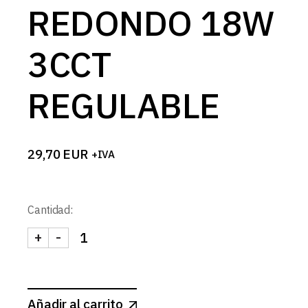
REDONDO 18W
3CCT
REGULABLE
29,70
EUR
+IVA
Cantidad:
+
-
DOWNLIGHT LED NEGRO MATE REDONDO 18W 3C
Añadir al carrito