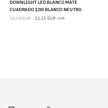
DOWNLIGHT LED BLANCO MATE
CUADRADO 12W BLANCO NEUTRO
13,94
EUR
11,15
EUR
+IVA
El
El
precio
precio
original
actual
era:
es:
13,94 EUR.
11,15 EUR.