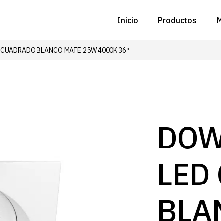
Inicio
Productos
M
CUADRADO BLANCO MATE 25W 4000K 36º
C
N
D
C
DOW
P
LED
Z
B
BLA