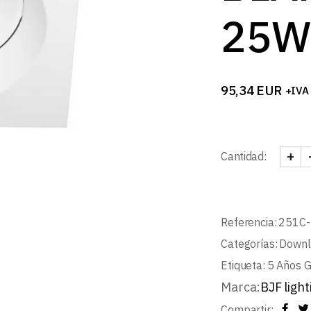
25W
95,34
EUR
+IVA
+
Cantidad:
DOWN
Referencia:
251C
Categorías:
Downl
Etiqueta:
5 Años G
Marca:
BJF light
Compartir: