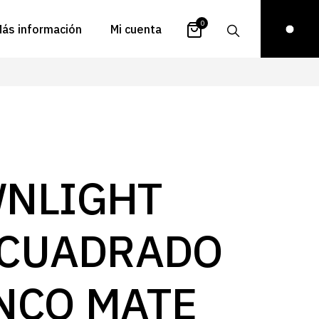
0
ás información
Mi cuenta
atálogos
Login
uestra historia
Carrito
istribuidores
Pedidos
ontacto
Recuperar
NLIGHT
contraseña
FAQs
royectos
 CUADRADO
ona de inspiración
log
NCO MATE