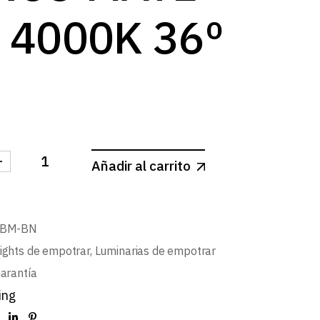
 4000K 36º
-
Añadir al carrito
LIGHT LED CUADRADO BLANCO MATE 25W 4000K 36º
-BM-BN
ights de empotrar
,
Luminarias de empotrar
arantía
ing