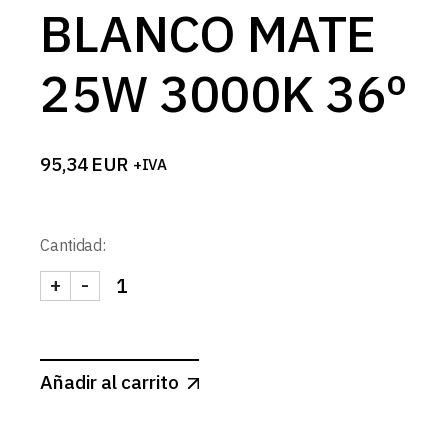
BLANCO MATE
25W 3000K 36º
95,34
EUR
+IVA
Cantidad:
+
-
DOWNLIGHT LED CUADRADO BLANCO MATE 25W 3
Añadir al carrito