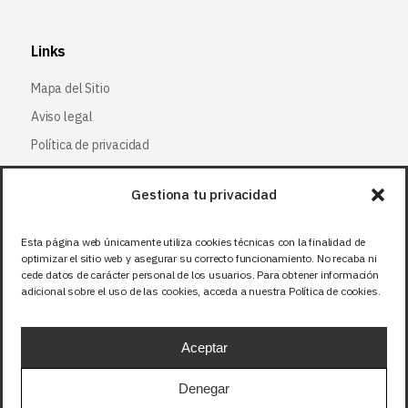
Links
Mapa del Sitio
Aviso legal
Política de privacidad
Política de cookies
Gestiona tu privacidad
Síguenos
Esta página web únicamente utiliza cookies técnicas con la finalidad de
optimizar el sitio web y asegurar su correcto funcionamiento. No recaba ni
Facebook
cede datos de carácter personal de los usuarios. Para obtener información
adicional sobre el uso de las cookies, acceda a nuestra Política de cookies.
X (Twitter
)
Instagram
Aceptar
LinkedIn
Denegar