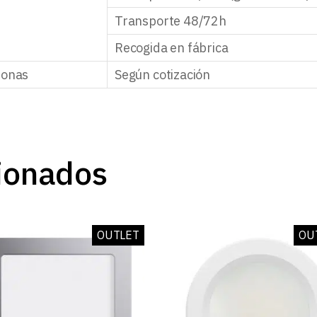
Transporte 48/72h
Recogida en fábrica
zonas
Según cotización
ionados
OUTLET
OU