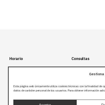
Horario
Consultas
Lunes-Viernes:
+34 966 28 88
28
Gestiona 
07:00-14:00
+34 672 12 83
Sábado y domingo:
12
Esta página web únicamente utiliza cookies técnicas con la finalidad de o
Cerrado
datos de carácter personal de los usuarios. Para obtener información adici
info@bjflighting.com
Aceptar
De