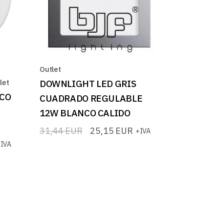
Outlet
let
DOWNLIGHT LED GRIS
CO
CUADRADO REGULABLE
12W BLANCO CALIDO
31,44
EUR
25,15
EUR
+IVA
El
El
precio
precio
IVA
original
actual
era:
es:
31,44 EUR.
25,15 EUR.