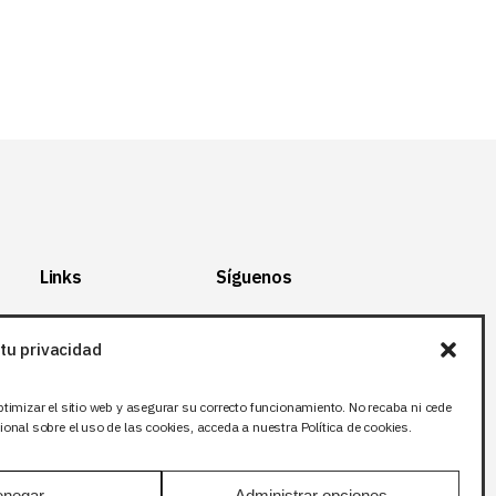
Links
Síguenos
Mapa del Sitio
Facebook
tu privacidad
Aviso legal
X (Twitter
)
Política de
Instagram
ptimizar el sitio web y asegurar su correcto funcionamiento. No recaba ni cede
privacidad
LinkedIn
onal sobre el uso de las cookies, acceda a nuestra Política de cookies.
Política de cookies
negar
Administrar opciones