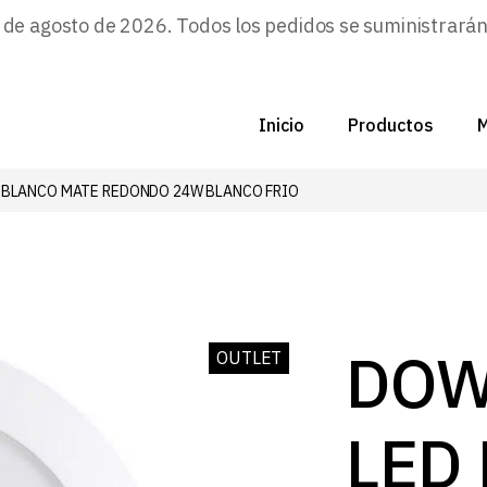
e agosto de 2026. Todos los pedidos se suministrarán a
Inicio
Productos
M
 BLANCO MATE REDONDO 24W BLANCO FRIO
C
N
D
C
DOW
OUTLET
P
LED
Z