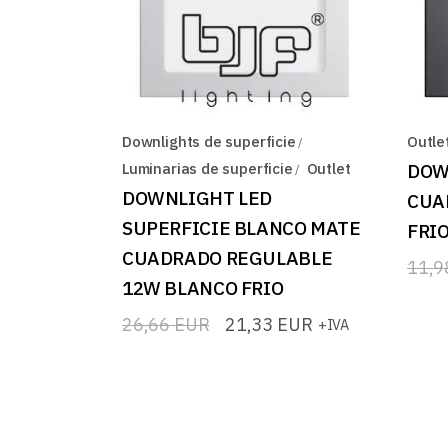
Downlights de superficie
Outle
Luminarias de superficie
Outlet
DOW
DOWNLIGHT LED
CUA
SUPERFICIE BLANCO MATE
FRI
CUADRADO REGULABLE
11,
El
El
12W BLANCO FRIO
prec
prec
origi
actua
26,66
EUR
21,33
EUR
+IVA
era:
es:
El
El
11,9
9,58
precio
precio
original
actual
era:
es:
26,66 EUR.
21,33 EUR.