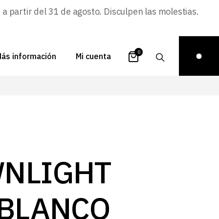
 partir del 31 de agosto. Disculpen las molestias.
0
ás información
Mi cuenta
atálogos
Login
uestra historia
Carrito
istribuidores
Pedidos
ontacto
Recuperar
NLIGHT
contraseña
FAQs
royectos
 BLANCO
ona de inspiración