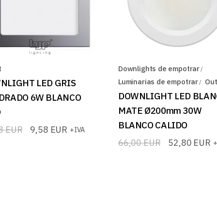
t
Downlights de empotrar
NLIGHT LED GRIS
Luminarias de empotrar
Out
DOWNLIGHT LED BLAN
DRADO 6W BLANCO
MATE Ø200mm 30W
O
BLANCO CALIDO
98
EUR
9,58
EUR
+IVA
io
io
66,00
EUR
52,80
EUR
+
El
El
nal
l
precio
precio
original
actual
8 EUR.
 EUR.
era:
es:
66,00 EUR.
52,80 EUR.