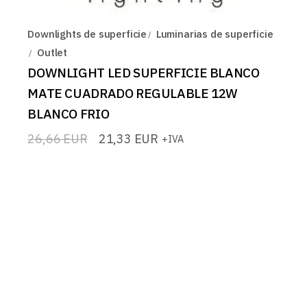
Downlights de superficie
Luminarias de superficie
Outlet
DOWNLIGHT LED SUPERFICIE BLANCO
MATE CUADRADO REGULABLE 12W
BLANCO FRIO
26,66
EUR
21,33
EUR
+IVA
El
El
precio
precio
original
actual
era:
es:
26,66 EUR.
21,33 EUR.