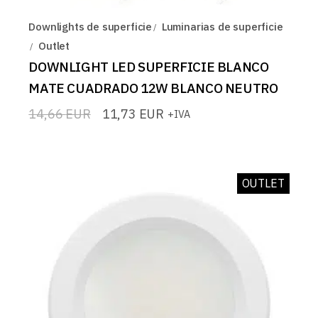
Downlights de superficie
Luminarias de superficie
Outlet
DOWNLIGHT LED SUPERFICIE BLANCO
MATE CUADRADO 12W BLANCO NEUTRO
14,66
EUR
11,73
EUR
+IVA
El
El
precio
precio
original
actual
era:
es:
14,66 EUR.
11,73 EUR.
OUTLET