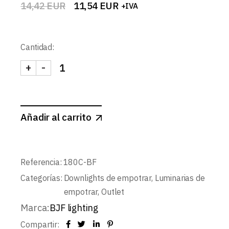
14,42
EUR
11,54
EUR
+IVA
El
El
precio
precio
original
actual
era:
es:
Cantidad:
14,42 EUR.
11,54 EUR.
+
-
DOWNLIGHT LED BLANCO MATE CUADRADO 18W 
Añadir al carrito
Referencia:
180C-BF
Categorías:
Downlights de empotrar
,
Luminarias de
empotrar
,
Outlet
Marca:
BJF lighting
Compartir: