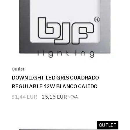
Outlet
DOWNLIGHT LED GRIS CUADRADO
REGULABLE 12W BLANCO CALIDO
31,44
EUR
25,15
EUR
+IVA
El
El
precio
precio
original
actual
era:
es:
31,44 EUR.
25,15 EUR.
OUTLET