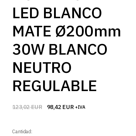
LED BLANCO
MATE Ø200mm
30W BLANCO
NEUTRO
REGULABLE
123,02
EUR
98,42
EUR
+IVA
El
El
precio
precio
original
actual
era:
es:
Cantidad:
123,02 EUR.
98,42 EUR.