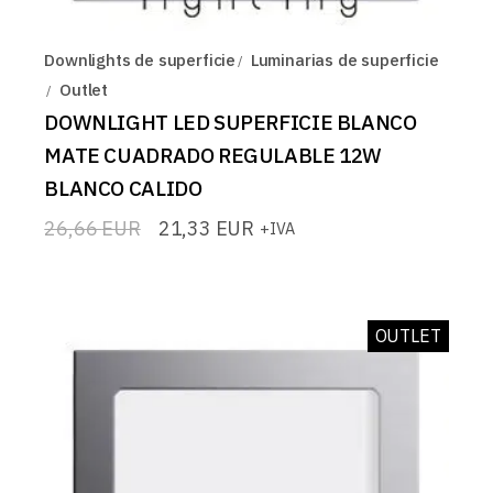
Downlights de superficie
Luminarias de superficie
Outlet
DOWNLIGHT LED SUPERFICIE BLANCO
MATE CUADRADO REGULABLE 12W
BLANCO CALIDO
26,66
EUR
21,33
EUR
+IVA
El
El
precio
precio
original
actual
era:
es:
26,66 EUR.
21,33 EUR.
OUTLET