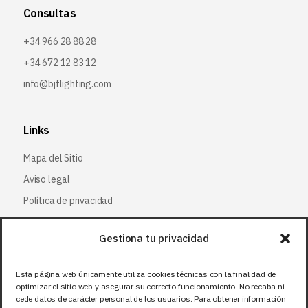
Consultas
+34 966 28 88 28
+34 672 12 83 12
info@bjflighting.com
Links
Mapa del Sitio
Aviso legal
Política de privacidad
Política de cookies
Gestiona tu privacidad
Síguenos
Esta página web únicamente utiliza cookies técnicas con la finalidad de
optimizar el sitio web y asegurar su correcto funcionamiento. No recaba ni
Facebook
cede datos de carácter personal de los usuarios. Para obtener información