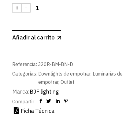
+
-
DOWNLIGHT LED BLANCO MATE Ø200mm 30W BL
Añadir al carrito
Referencia:
320R-BM-BN-D
Categorías:
Downlights de empotrar
,
Luminarias de
empotrar
,
Outlet
Marca:
BJF lighting
Compartir:
Ficha Técnica