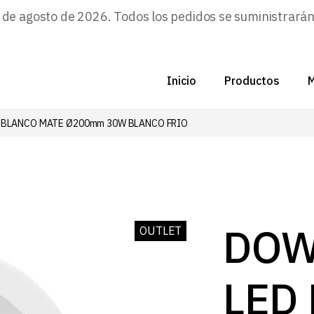
e agosto de 2026. Todos los pedidos se suministrarán a
Inicio
Productos
M
 BLANCO MATE Ø200mm 30W BLANCO FRIO
C
N
D
C
DOW
OUTLET
P
LED
Z