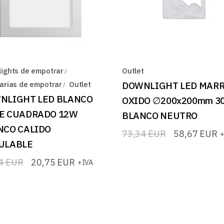
ights de empotrar
Outlet
arias de empotrar
Outlet
DOWNLIGHT LED MAR
NLIGHT LED BLANCO
OXIDO ∅200x200mm 3
E CUADRADO 12W
BLANCO NEUTRO
NCO CALIDO
73,34
EUR
58,67
EUR
+
El
El
ULABLE
precio
precio
original
actual
94
EUR
20,75
EUR
+IVA
era:
es:
73,34 EUR.
58,67 EUR.
io
io
nal
l
4 EUR.
5 EUR.