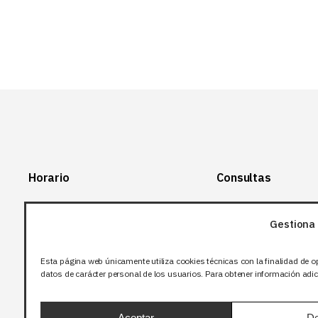
Horario
Consultas
Lunes-Viernes:
+34 966 28 88
28
Gestiona 
07:00-14:00
+34 672 12 83
Sábado y domingo:
12
Esta página web únicamente utiliza cookies técnicas con la finalidad de o
Cerrado
datos de carácter personal de los usuarios. Para obtener información adici
info@bjflighting.com
Aceptar
De