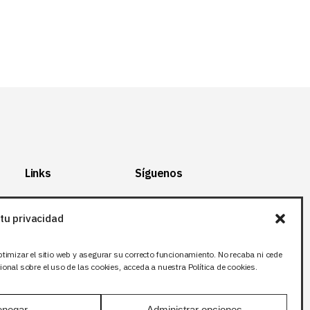
Links
Síguenos
Mapa del Sitio
Facebook
tu privacidad
Aviso legal
X (Twitter
)
Política de
Instagram
ptimizar el sitio web y asegurar su correcto funcionamiento. No recaba ni cede
privacidad
LinkedIn
onal sobre el uso de las cookies, acceda a nuestra Política de cookies.
Política de cookies
negar
Administrar opciones