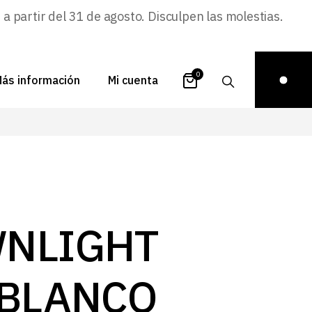
 partir del 31 de agosto. Disculpen las molestias.
0
ás información
Mi cuenta
atálogos
Login
uestra historia
Carrito
istribuidores
Pedidos
ontacto
Recuperar
NLIGHT
contraseña
FAQs
royectos
 BLANCO
ona de inspiración