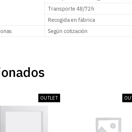
Transporte 48/72h
Recogida en fábrica
zonas
Según cotización
ionados
OUTLET
OU