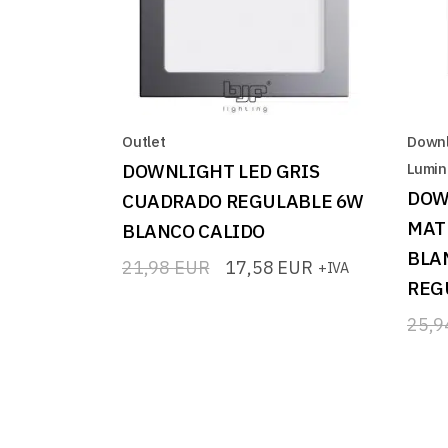
Outlet
Downl
DOWNLIGHT LED GRIS
Lumin
DOW
CUADRADO REGULABLE 6W
MAT
BLANCO CALIDO
BLA
21,98
EUR
17,58
EUR
+IVA
El
El
REG
precio
precio
original
actual
25,
era:
es:
El
El
21,98 EUR.
17,58 EUR.
prec
prec
origi
actua
era:
es:
25,9
20,7