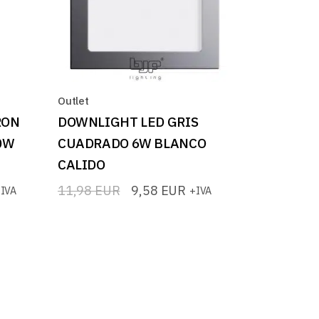
Outlet
RON
DOWNLIGHT LED GRIS
0W
CUADRADO 6W BLANCO
CALIDO
11,98
EUR
9,58
EUR
IVA
+IVA
El
El
precio
precio
original
actual
era:
es:
11,98 EUR.
9,58 EUR.