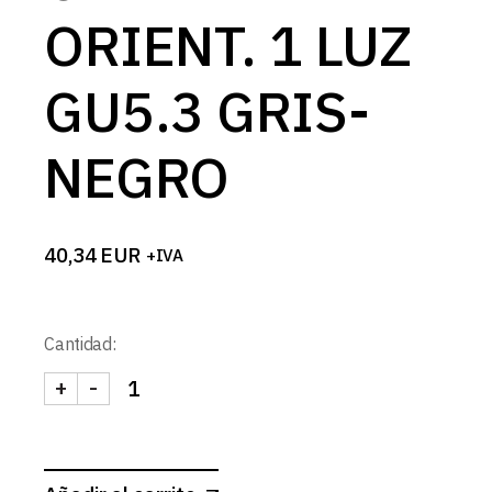
ORIENT. 1 LUZ
GU5.3 GRIS-
NEGRO
40,34
EUR
+IVA
Cantidad:
+
-
CARDAN LED ORIENT. 1 LUZ GU5.3 GRIS-NEGRO c