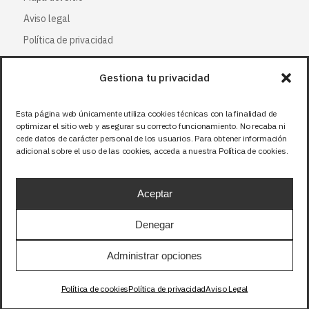
Aviso legal
Política de privacidad
Política de cookies
Gestiona tu privacidad
Síguenos
Esta página web únicamente utiliza cookies técnicas con la finalidad de
optimizar el sitio web y asegurar su correcto funcionamiento. No recaba ni
Facebook
cede datos de carácter personal de los usuarios. Para obtener información
adicional sobre el uso de las cookies, acceda a nuestra Política de cookies.
X (Twitter
)
Instagram
Aceptar
LinkedIn
Denegar
Precios sin IVA (21%). Tasa RAEE incluida en
Administrar opciones
aquellos productos que corresponda.
Política de cookies
Política de privacidad
Aviso Legal