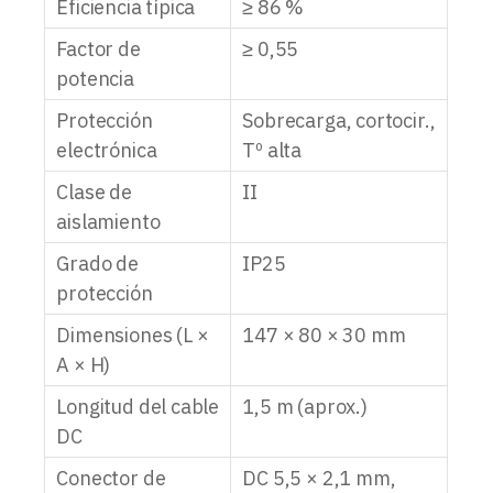
Eficiencia típica
≥ 86 %
Factor de
≥ 0,55
potencia
Protección
Sobrecarga, cortocir.,
electrónica
Tº alta
Clase de
II
aislamiento
Grado de
IP25
protección
Dimensiones (L ×
147 × 80 × 30 mm
A × H)
Longitud del cable
1,5 m (aprox.)
DC
Conector de
DC 5,5 × 2,1 mm,