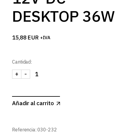
DESKTOP 36W
15,88
EUR
+IVA
Cantidad:
+
-
FUENTE ALIMENTACION 12V-DC DESKTOP 36W c
Añadir al carrito
Referencia:
030-232