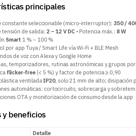
ísticas principales
e constante seleccionable (micro-interruptor):
350 / 40
 tensión de salida:
2 – 12 V DC
• Potencia máx.:
8 W
ión
Smart
1 % – 100 %
ol por app Tuya / Smart Life vía Wi-Fi + BLE Mesh
dos de voz con Alexa y Google Home
as, temporizadores, rutinas astronómicas y grupos por
ica
flicker-free
(< 5 %) y factor de potencia ≥ 0,90
plástica ventilada
IP20
, solo 21 mm de alto; disipación
ones automáticas: cortocircuito, sobrecarga y sobrete
aciones OTA y monitorización de consumo desde la app
 y beneficios
Detalle