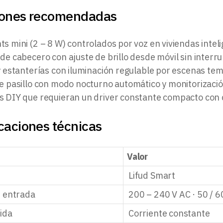
iones recomendadas
s mini (2 – 8 W) controlados por voz en viviendas intel
de cabecero con ajuste de brillo desde móvil sin interru
y estanterías con iluminación regulable por escenas te
de pasillo con modo nocturno automático y monitorizaci
s DIY que requieran un driver constante compacto con 
caciones técnicas
Valor
Lifud Smart
e entrada
200 – 240 V AC · 50 / 6
lida
Corriente constante