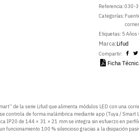
Referencia:
030-3
Categorías:
Fuente
corrie
Etiquetas:
5 Años 
Marca:
Lifud
Compartir:
Ficha Técnic
Smart” de la serie Lifud que alimenta módulos LED con una cor
 se controla de forma inalámbrica mediante app (Tuya / Smart Li
ica IP20 de 144 × 31 × 21 mm se integra sin esfuerzo en perfile
n funcionamiento 100 % silencioso gracias a la disipación pasiv