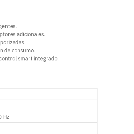
igentes.
ptores adicionales.
mporizadas.
ón de consumo.
control smart integrado.
0 Hz