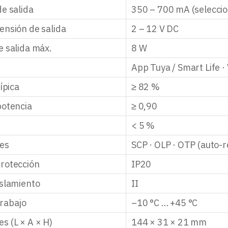
de salida
350 – 700 mA (seleccio
ensión de salida
2 – 12 V DC
e salida máx.
8 W
n
App Tuya / Smart Life ·
típica
≥ 82 %
potencia
≥ 0,90
< 5 %
nes
SCP · OLP · OTP (auto-
rotección
IP20
islamiento
II
rabajo
–10 °C … +45 °C
s (L × A × H)
144 × 31 × 21 mm