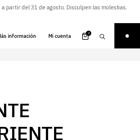
 partir del 31 de agosto. Disculpen las molestias.
0
ás información
Mi cuenta
atálogos
Login
uestra historia
Carrito
istribuidores
Pedidos
ontacto
Recuperar
NTE
contraseña
FAQs
royectos
RIENTE
ona de inspiración