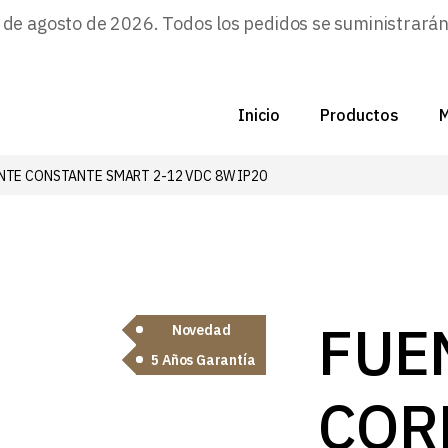
e agosto de 2026. Todos los pedidos se suministrarán a
Inicio
Productos
M
NTE CONSTANTE SMART 2-12 VDC 8W IP20
C
N
D
C
FUE
Novedad
5 Años Garantía
P
COR
Z