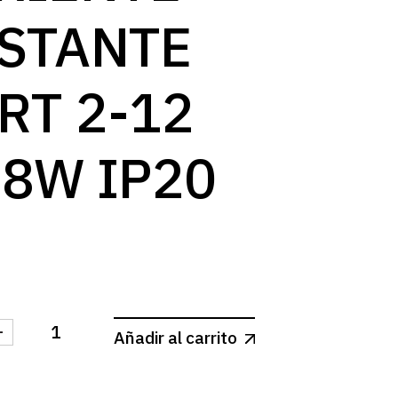
log
STANTE
RT 2-12
 8W IP20
-
Añadir al carrito
TE CORRIENTE CONSTANTE SMART 2-12 VDC 8W IP20