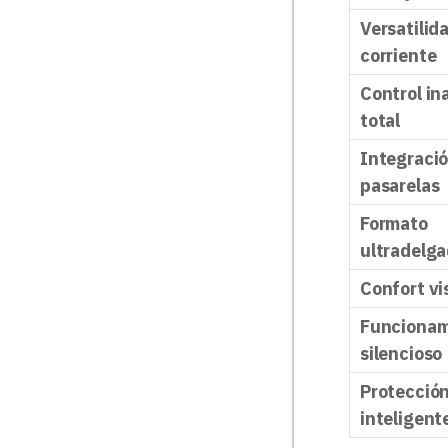
Versatilid
corriente
Control in
total
Integració
pasarelas
Formato
ultradelg
Confort vi
Funcionam
silencioso
Protecció
inteligent