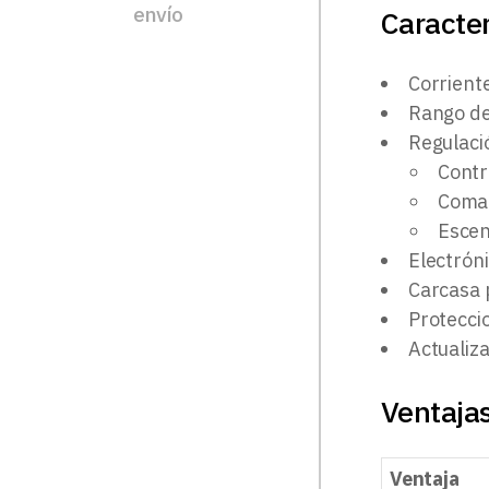
envío
Caracter
Corrient
Rango de
Regulac
Contr
Coman
Escen
Electrón
Carcasa 
Protecci
Actualiz
Ventajas
Ventaja