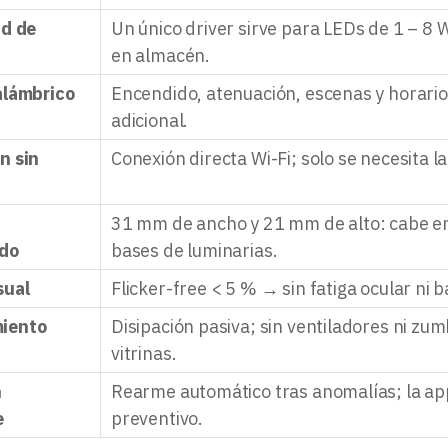
ad de
Un único driver sirve para LEDs de 1 – 8
en almacén.
alámbrico
Encendido, atenuación, escenas y horario
adicional.
n sin
Conexión directa Wi-Fi; solo se necesita l
31 mm de ancho y 21 mm de alto: cabe en
ado
bases de luminarias.
sual
Flicker-free < 5 % → sin fatiga ocular ni 
iento
Disipación pasiva; sin ventiladores ni zumb
vitrinas.
n
Rearme automático tras anomalías; la app
e
preventivo.