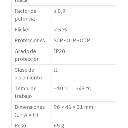
típica
Factor de
≥ 0,9
potencia
Flicker
< 5 %
Protecciones
SCP • OLP • OTP
Grado de
IP20
protección
Clase de
II
aislamiento
Temp. de
–10 °C … +45 °C
trabajo
Dimensiones
96 × 46 × 31 mm
(L × A × H)
Peso
65 g