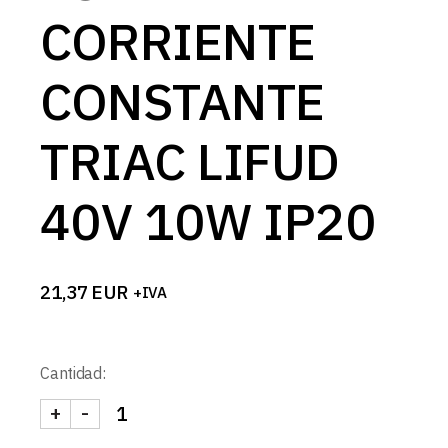
CORRIENTE
CONSTANTE
TRIAC LIFUD
40V 10W IP20
21,37
EUR
+IVA
Cantidad:
+
-
FUENTE CORRIENTE CONSTANTE TRIAC LIFUD 40