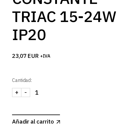
TRIAC 15-24W
IP20
23,07
EUR
+IVA
Cantidad:
+
-
FUENTE CORRIENTE CONSTANTE TRIAC 15-24W I
Añadir al carrito