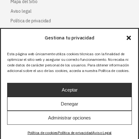
Mapa del Sitio
Aviso legal
Política de privacidad
Política de cookies
Gestiona tu privacidad
Síguenos
Esta página web únicamente utiliza cookies técnicas con la finalidad de
optimizar el sitio web y asegurar su correcto funcionamiento. No recaba ni
Facebook
cede datos de carácter personal de los usuarios. Para obtener información
adicional sobre el uso de las cookies, acceda a nuestra Política de cookies.
X (Twitter
)
Instagram
Aceptar
LinkedIn
Denegar
Precios sin IVA (21%). Tasa RAEE incluida en
Administrar opciones
aquellos productos que corresponda.
Política de cookies
Política de privacidad
Aviso Legal