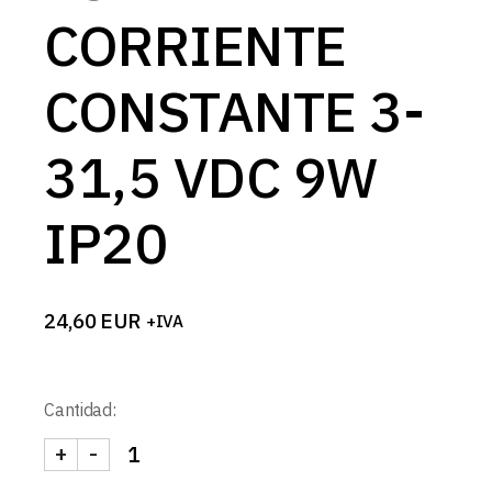
CORRIENTE
CONSTANTE 3-
31,5 VDC 9W
IP20
24,60
EUR
+IVA
Cantidad:
+
-
FUENTE CORRIENTE CONSTANTE 3-31,5 VDC 9W 