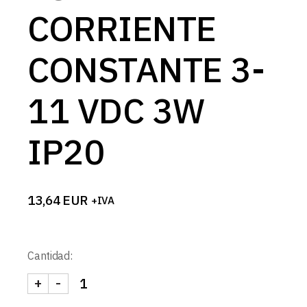
CORRIENTE
CONSTANTE 3-
11 VDC 3W
IP20
13,64
EUR
+IVA
Cantidad:
+
-
FUENTE CORRIENTE CONSTANTE 3-11 VDC 3W IP