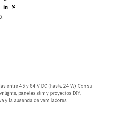
a
s entre 45 y 84 V DC (hasta 24 W). Con su
nlights, paneles slim y proyectos DIY,
a y la ausencia de ventiladores.