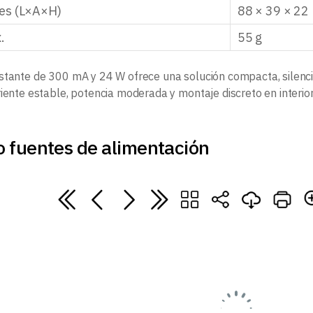
es (L×A×H)
88 × 39 × 2
.
55 g
stante de 300 mA y 24 W ofrece una solución compacta, silenci
riente estable, potencia moderada y montaje discreto en interior
o fuentes de alimentación