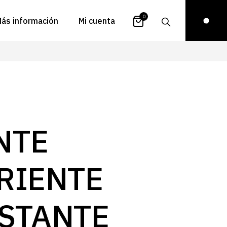
0
ás información
Mi cuenta
atálogos
Login
uestra historia
Carrito
istribuidores
Pedidos
ontacto
Recuperar
NTE
contraseña
FAQs
royectos
RIENTE
ona de inspiración
log
STANTE