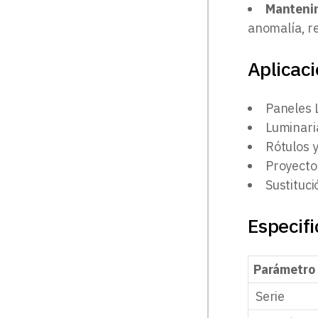
Manteni
anomalía, r
Aplicac
Paneles L
Luminari
Rótulos 
Proyecto
Sustituci
Especifi
Parámetro
Serie