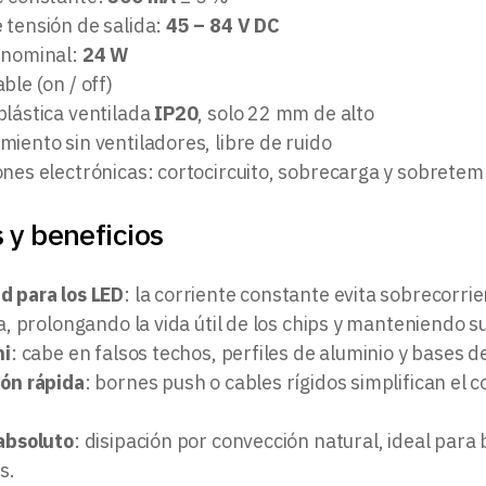
 tensión de salida:
45 – 84 V DC
 nominal:
24 W
ble (on / off)
plástica ventilada
IP20
, solo 22 mm de alto
iento sin ventiladores, libre de ruido
ones electrónicas: cortocircuito, sobrecarga y sobrete
 y beneficios
d para los LED
: la corriente constante evita sobrecorri
 prolongando la vida útil de los chips y manteniendo s
ni
: cabe en falsos techos, perfiles de aluminio y bases de
ión rápida
: bornes push o cables rígidos simplifican el
 absoluto
: disipación por convección natural, ideal para b
s.