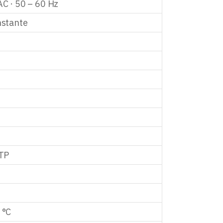
AC · 50 – 60 Hz
nstante
OTP
 °C