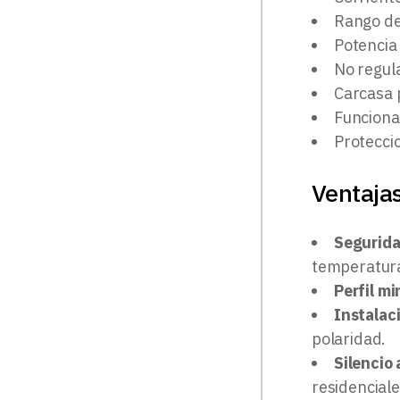
Rango de
Potencia
No regula
Carcasa 
Funcionam
Protecci
Ventajas
Segurida
temperatura,
Perfil mi
Instalac
polaridad.
Silencio
residenciale