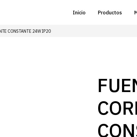
Inicio
Productos
M
NTE CONSTANTE 24W IP20
C
N
D
C
FUE
P
COR
Z
B
CON