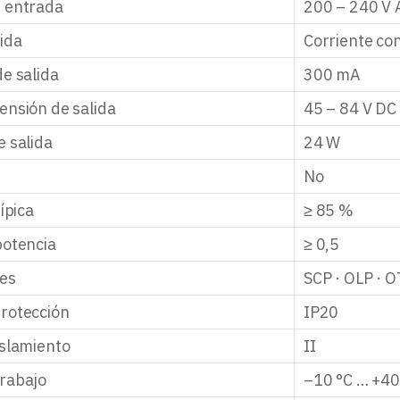
e entrada
200 – 240 V 
lida
Corriente co
de salida
300 mA
ensión de salida
45 – 84 V DC
e salida
24 W
n
No
típica
≥ 85 %
potencia
≥ 0,5
nes
SCP · OLP · 
rotección
IP20
islamiento
II
rabajo
–10 °C … +40