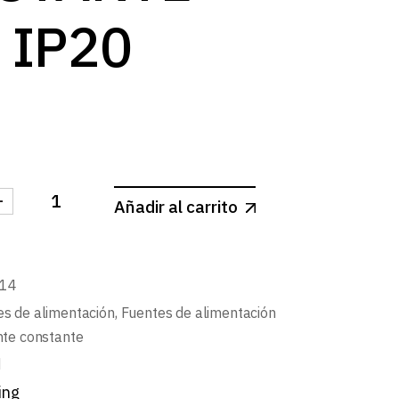
 IP20
-
Añadir al carrito
TE CORRIENTE CONSTANTE 24W IP20 cantidad
14
s de alimentación
,
Fuentes de alimentación
nte constante
d
ing