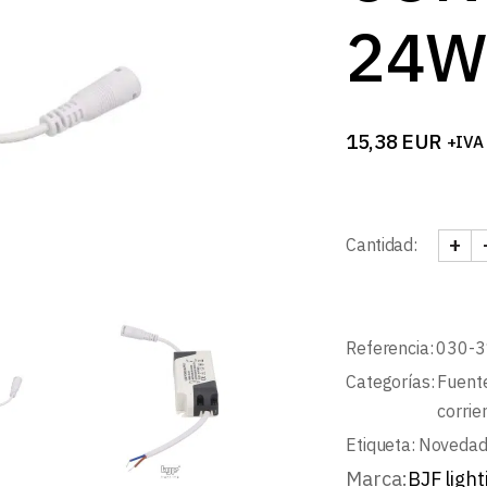
24W
15,38
EUR
+IVA
+
Cantidad:
FUEN
Referencia:
030-3
Categorías:
Fuente
corrie
Etiqueta:
Noveda
Marca:
BJF light