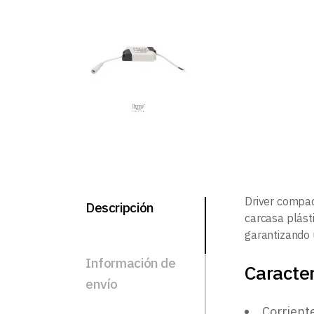
Driver compa
Descripción
carcasa plást
garantizando 
Información de
Caracter
envío
Corrient