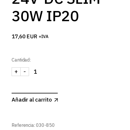
30W IP20
17,60
EUR
+IVA
Cantidad:
+
-
FUENTE ALIMENTACION 24V-DC SLIM 30W IP20 c
Añadir al carrito
Referencia:
030-850