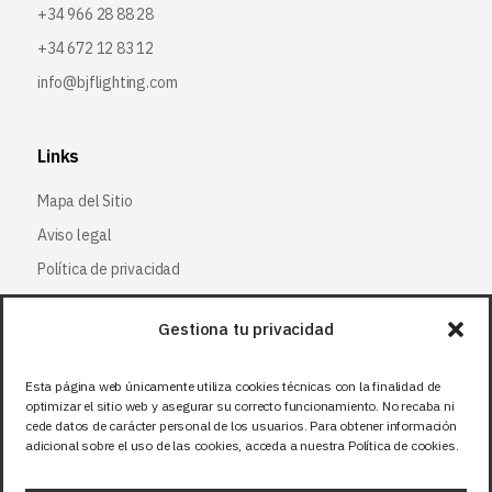
+34 966 28 88 28
+34 672 12 83 12
info@bjflighting.com
Links
Mapa del Sitio
Aviso legal
Política de privacidad
Política de cookies
Gestiona tu privacidad
Síguenos
Esta página web únicamente utiliza cookies técnicas con la finalidad de
optimizar el sitio web y asegurar su correcto funcionamiento. No recaba ni
Facebook
cede datos de carácter personal de los usuarios. Para obtener información
adicional sobre el uso de las cookies, acceda a nuestra Política de cookies.
X (Twitter
)
Instagram