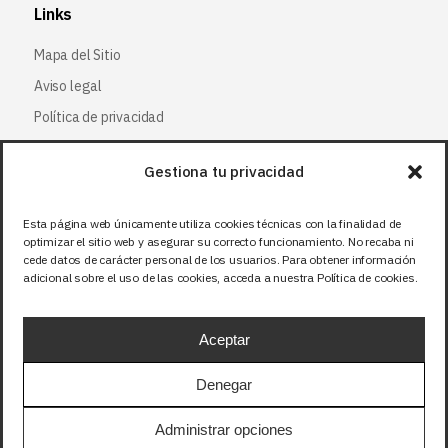
Links
Mapa del Sitio
Aviso legal
Política de privacidad
Política de cookies
Gestiona tu privacidad
Síguenos
Esta página web únicamente utiliza cookies técnicas con la finalidad de
optimizar el sitio web y asegurar su correcto funcionamiento. No recaba ni
Facebook
cede datos de carácter personal de los usuarios. Para obtener información
adicional sobre el uso de las cookies, acceda a nuestra Política de cookies.
X (Twitter
)
Instagram
Aceptar
LinkedIn
Denegar
Precios sin IVA (21%). Tasa RAEE incluida en
Administrar opciones