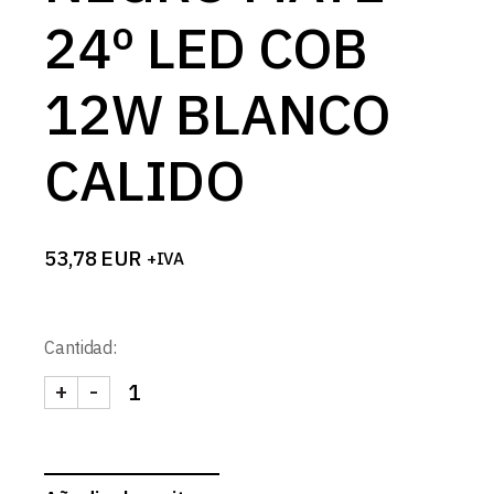
24º LED COB
12W BLANCO
CALIDO
53,78
EUR
+IVA
Cantidad:
+
-
FOCO CARRIL NEGRO MATE 24º LED COB 12W BLA