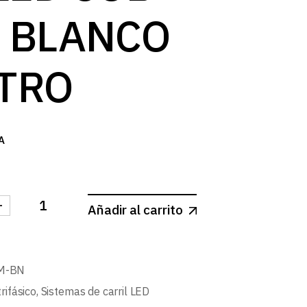
 BLANCO
TRO
A
-
Añadir al carrito
 CARRIL BLANCO MATE 15º LED COB 35W BLANCO NEU
M-BN
trifásico
,
Sistemas de carril LED