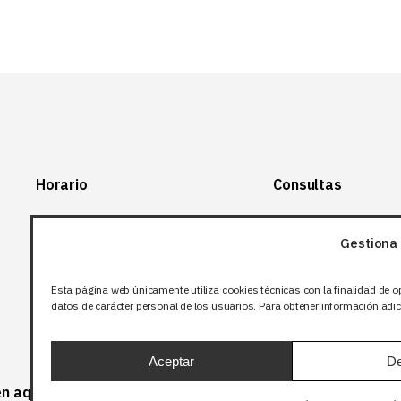
Horario
Consultas
Lunes-Viernes:
+34 966 28 88
28
Gestiona 
07:00-14:00
+34 672 12 83
Sábado y domingo:
12
Esta página web únicamente utiliza cookies técnicas con la finalidad de o
Cerrado
datos de carácter personal de los usuarios. Para obtener información adici
info@bjflighting.com
Aceptar
De
 en aquellos productos que corresponda.