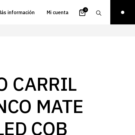
0
ás información
Mi cuenta
atálogos
Login
uestra historia
Carrito
istribuidores
Pedidos
ontacto
Recuperar
O CARRIL
contraseña
FAQs
royectos
NCO MATE
ona de inspiración
log
LED COB