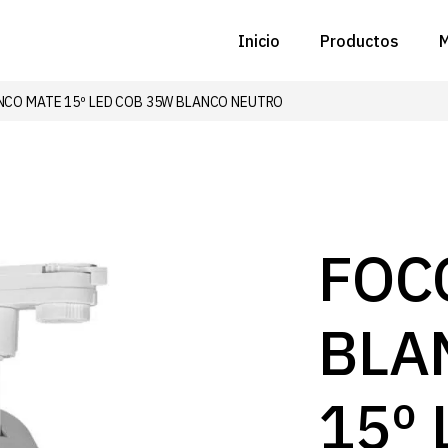
Inicio
Productos
M
NCO MATE 15º LED COB 35W BLANCO NEUTRO
C
N
D
C
FOC
P
BLA
Z
B
15º 