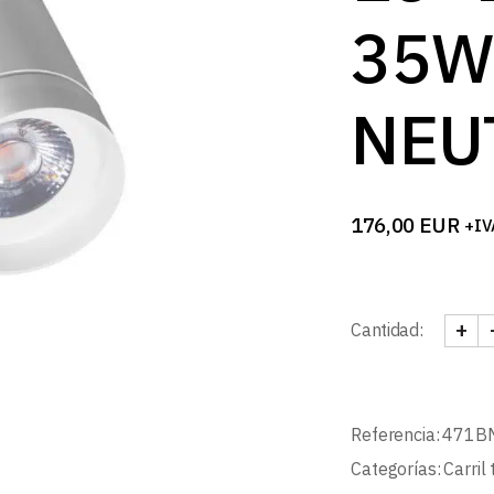
35W
NEU
176,00
EUR
+IV
+
Cantidad:
FOCO
Referencia:
471B
Categorías:
Carril 