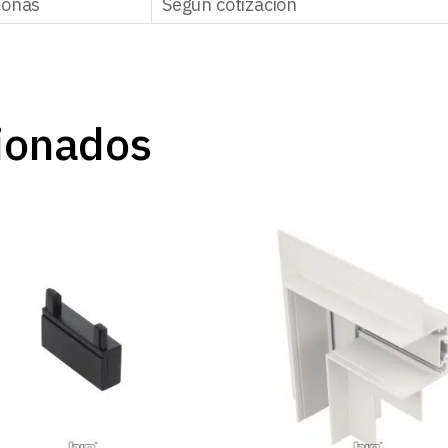
zonas
Según cotización
ionados