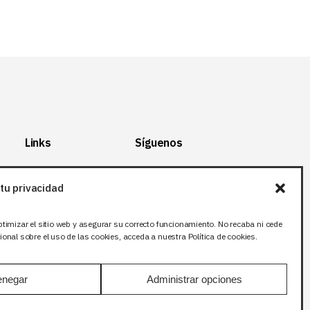
Links
Síguenos
Mapa del Sitio
Facebook
tu privacidad
Aviso legal
X (Twitter
)
Política de
Instagram
ptimizar el sitio web y asegurar su correcto funcionamiento. No recaba ni cede
privacidad
LinkedIn
onal sobre el uso de las cookies, acceda a nuestra Política de cookies.
Política de cookies
negar
Administrar opciones