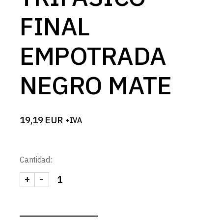
FINAL
EMPOTRADA
NEGRO MATE
19,19
EUR
+IVA
Cantidad:
+
-
CONEXION RED CARRIL TRIFASICO FINAL EMPO