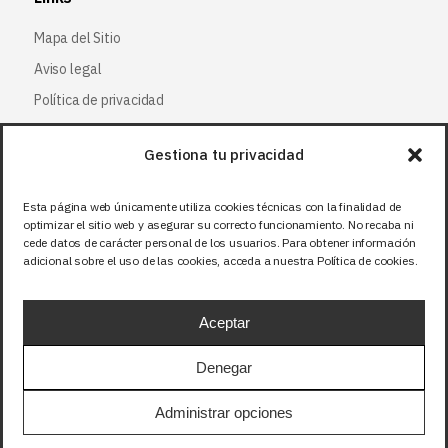
Mapa del Sitio
Aviso legal
Política de privacidad
Política de cookies
Gestiona tu privacidad
Síguenos
Esta página web únicamente utiliza cookies técnicas con la finalidad de
optimizar el sitio web y asegurar su correcto funcionamiento. No recaba ni
Facebook
cede datos de carácter personal de los usuarios. Para obtener información
adicional sobre el uso de las cookies, acceda a nuestra Política de cookies.
X (Twitter
)
Instagram
Aceptar
LinkedIn
Denegar
Precios sin IVA (21%). Tasa RAEE incluida en
Administrar opciones
aquellos productos que corresponda.