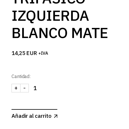
IZQUIERDA
BLANCO MATE
14,25
EUR
+IVA
Cantidad:
+
-
CONECTOR L CARRIL TRIFASICO IZQUIERDA BLA
Añadir al carrito