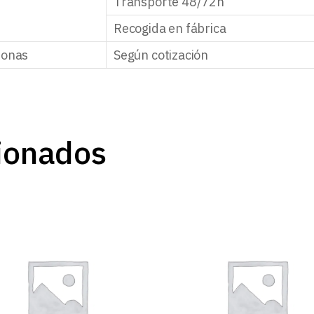
Transporte 48/72h
Recogida en fábrica
zonas
Según cotización
ionados