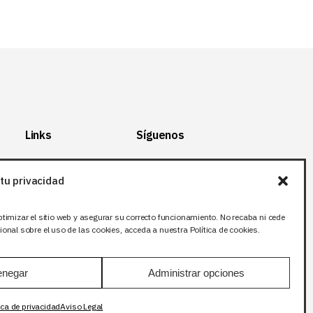
Links
Síguenos
Mapa del Sitio
Facebook
tu privacidad
Aviso legal
X (Twitter
)
Política de
Instagram
ptimizar el sitio web y asegurar su correcto funcionamiento. No recaba ni cede
privacidad
LinkedIn
onal sobre el uso de las cookies, acceda a nuestra Política de cookies.
Política de cookies
negar
Administrar opciones
ica de privacidad
Aviso Legal