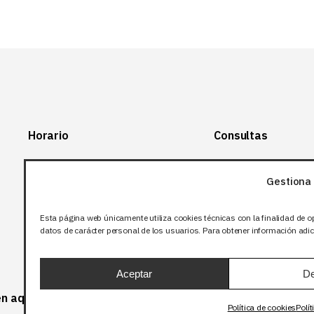
Horario
Consultas
Lunes-Viernes:
+34 966 28 88
28
Gestiona 
07:00-14:00
+34 672 12 83
Sábado y domingo:
12
Esta página web únicamente utiliza cookies técnicas con la finalidad de o
Cerrado
datos de carácter personal de los usuarios. Para obtener información adici
info@bjflighting.com
Aceptar
De
 en aquellos productos que corresponda.
Política de cookies
Polít