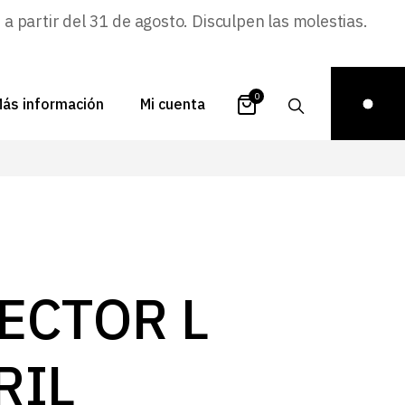
 partir del 31 de agosto. Disculpen las molestias.
0
ás información
Mi cuenta
atálogos
Login
uestra historia
Carrito
istribuidores
Pedidos
ontacto
Recuperar
ECTOR L
contraseña
FAQs
royectos
RIL
ona de inspiración