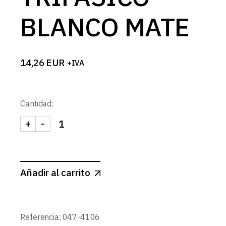
BLANCO MATE
14,26
EUR
+IVA
Cantidad:
+
-
CONECTOR L CARRIL TRIFASICO BLANCO MATE c
Añadir al carrito
Referencia:
047-4106