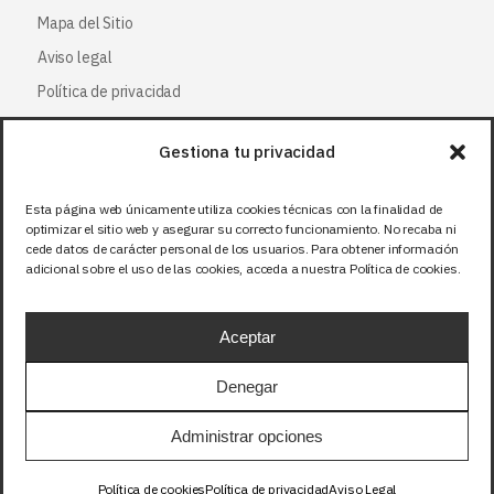
Mapa del Sitio
Aviso legal
Política de privacidad
Política de cookies
Gestiona tu privacidad
Síguenos
Esta página web únicamente utiliza cookies técnicas con la finalidad de
optimizar el sitio web y asegurar su correcto funcionamiento. No recaba ni
Facebook
cede datos de carácter personal de los usuarios. Para obtener información
adicional sobre el uso de las cookies, acceda a nuestra Política de cookies.
X (Twitter
)
Instagram
Aceptar
LinkedIn
Denegar
Precios sin IVA (21%). Tasa RAEE incluida en
Administrar opciones
aquellos productos que corresponda.
Política de cookies
Política de privacidad
Aviso Legal