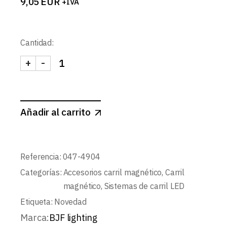
9,05
EUR
+IVA
Cantidad:
+
-
UNION EN L NEGRO PARA CARRIL MAGNETICO SLIM
Añadir al carrito
Referencia:
047-4904
Categorías:
Accesorios carril magnético
,
Carril
magnético
,
Sistemas de carril LED
Etiqueta:
Novedad
Marca:
BJF lighting