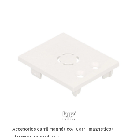
Accesorios carril magnético
Carril magnético