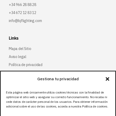
+34 966 28 88 28
+34 672 12 83 12
info@bjflighting.com
Links
Mapa del Sitio
Aviso legal
Política de privacidad
Política de cookies
Gestiona tu privacidad
Síguenos
Esta página web únicamente utiliza cookies técnicas con la finalidad de
optimizar el sitio web y asegurar su correcto funcionamiento. No recaba ni
Facebook
cede datos de carácter personal de los usuarios. Para obtener información
adicional sobre el uso de las cookies, acceda a nuestra Política de cookies.
X (Twitter
)