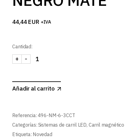
NEGRO MATE
44,44
EUR
+IVA
Cantidad:
+
-
FOCO CARRIL MAGNETICO LINEAL ANTIDESLUMB
Añadir al carrito
Referencia:
496-NM-6-3CCT
Categorías:
Sistemas de carril LED
,
Carril magnético
Etiqueta:
Novedad