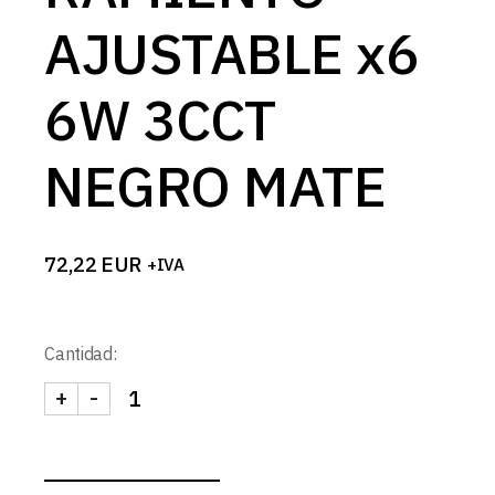
AJUSTABLE x6
6W 3CCT
NEGRO MATE
72,22
EUR
+IVA
Cantidad:
+
-
FOCO CARRIL MAGNETICO LINEAL ANTIDESLUMB