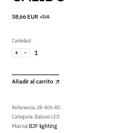
58,66
EUR
+IVA
Cantidad:
+
-
PIQUETA FOCO LED COB IP65 ALUMINIO 5W BLAN
Añadir al carrito
Referencia:
28-406-BC
Categoría:
Balizas LED
Marca:
BJF lighting