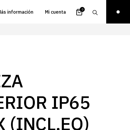
0
ás información
Mi cuenta
atálogos
Login
uestra historia
Carrito
istribuidores
Pedidos
ontacto
Recuperar
IZA
contraseña
FAQs
royectos
ERIOR IP65
ona de inspiración
log
 (INCL.EQ)