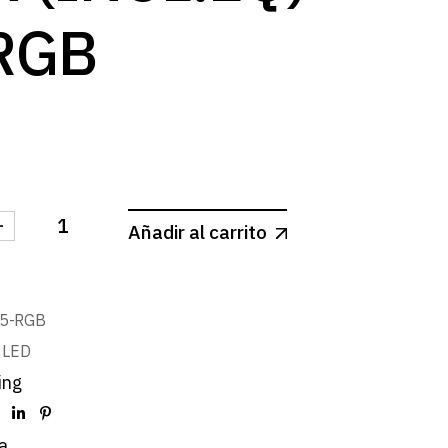
RGB
-
Añadir al carrito
ZA EXTERIOR IP65 INOX (INCL.EQ) 3W RGB cantidad
5-RGB
s LED
ing
a