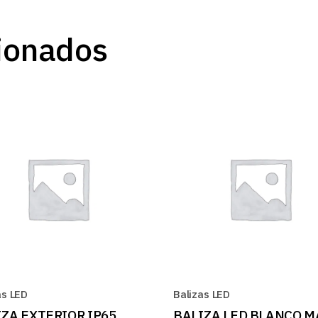
ionados
as LED
Balizas LED
ZA EXTERIOR IP65
BALIZA LED BLANCO M