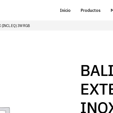
Inicio
Productos
M
 (INCL.EQ) 3W RGB
C
N
D
C
BAL
P
EXT
Z
B
INOX