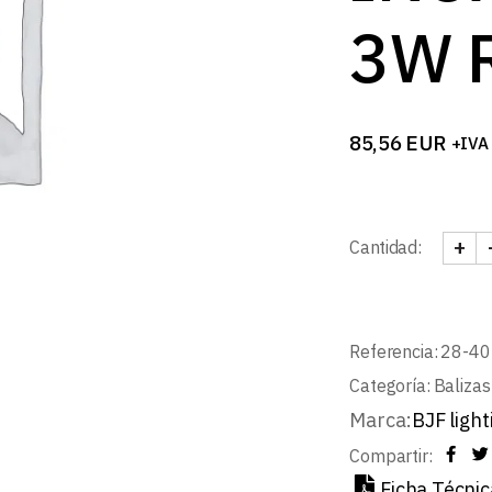
3W 
85,56
EUR
+IVA
+
Cantidad:
BALI
Referencia:
28-40
Categoría:
Baliza
Marca:
BJF light
Compartir:
Ficha Técnic