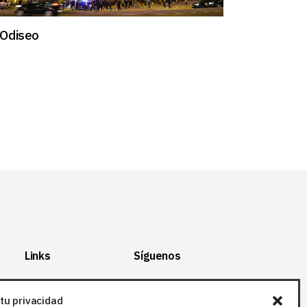
Odiseo
Links
Síguenos
Mapa del Sitio
Facebook
tu privacidad
Aviso legal
X (Twitter
)