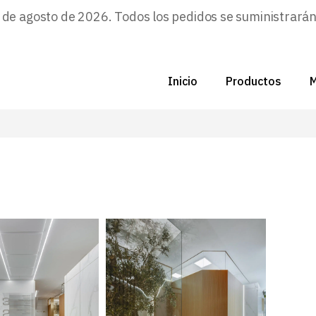
e agosto de 2026. Todos los pedidos se suministrarán a
C
Nu
Inicio
Productos
M
Di
C
F
C
P
N
Zo
D
B
C
P
Z