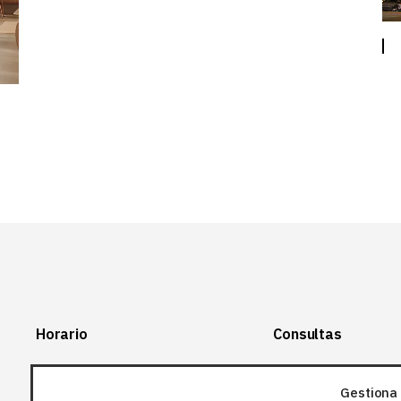
Horario
Consultas
Lunes-Viernes:
+34 966 28 88
28
Gestiona 
07:00-14:00