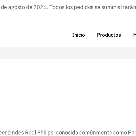
e agosto de 2026. Todos los pedidos se suministrarán a
C
Nu
Inicio
Productos
M
Di
C
F
C
P
N
Zo
D
B
C
P
Z
n neerlandés Real Philips, conocida comúnmente como Ph