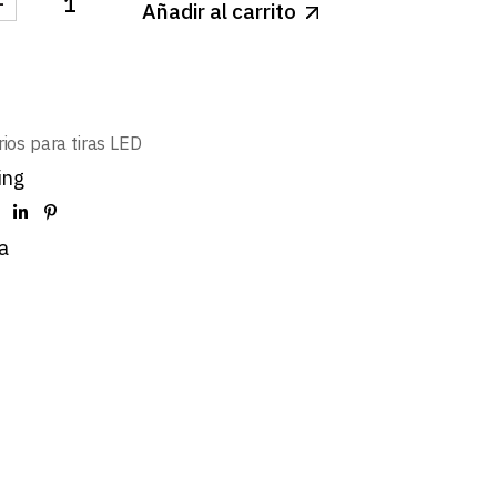
-
Añadir al carrito
E PERFIL cantidad
ios para tiras LED
ing
a