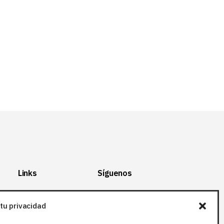
Links
Síguenos
Mapa del Sitio
Facebook
tu privacidad
Aviso legal
X (Twitter
)