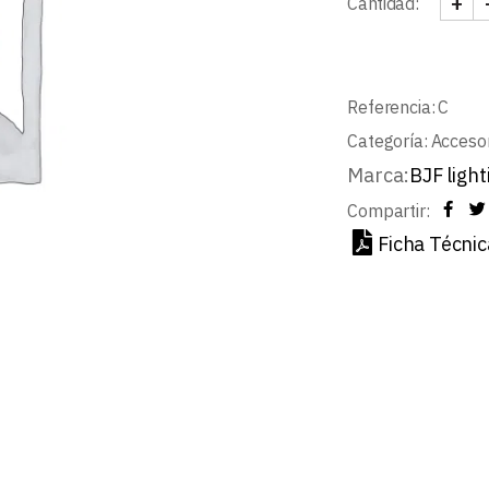
+
Cantidad:
CORT
Referencia:
C
Categoría:
Accesor
Marca:
BJF light
Compartir:
Ficha Técnic