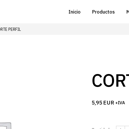
Inicio
Productos
M
RTE PERFIL
C
N
D
C
COR
P
Z
5,95
EUR
+IVA
B