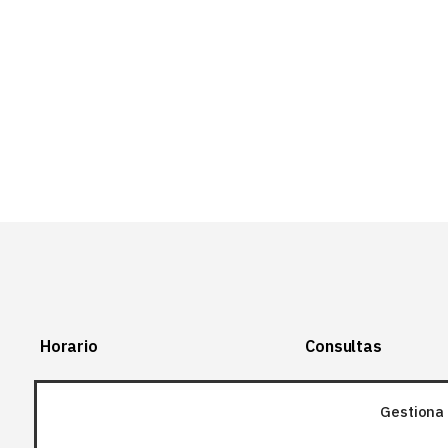
Horario
Consultas
Lunes-Viernes:
+34 966 28 88
28
Gestiona 
07:00-14:00
+34 672 12 83