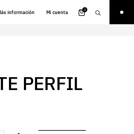
0
ás información
Mi cuenta
atálogos
Login
uestra historia
Carrito
istribuidores
Pedidos
ontacto
Recuperar
TE PERFIL
contraseña
FAQs
royectos
ona de inspiración
log