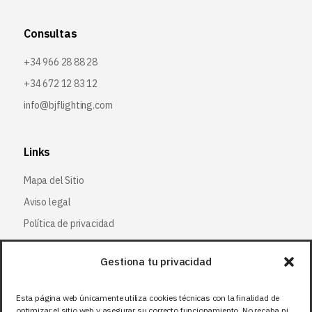
Consultas
+34 966 28 88 28
+34 672 12 83 12
info@bjflighting.com
Links
Mapa del Sitio
Aviso legal
Política de privacidad
Política de cookies
Gestiona tu privacidad
Síguenos
Esta página web únicamente utiliza cookies técnicas con la finalidad de
optimizar el sitio web y asegurar su correcto funcionamiento. No recaba ni