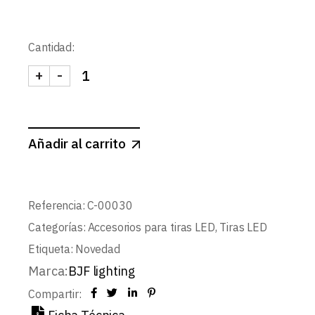
Cantidad:
+
-
CONECTOR UNION SMD 5PIN 12mm cantidad
Añadir al carrito
Referencia:
C-00030
Categorías:
Accesorios para tiras LED
,
Tiras LED
Etiqueta:
Novedad
Marca:
BJF lighting
Compartir: