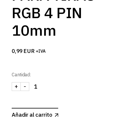
RGB 4 PIN
10mm
0,99
EUR
+IVA
Cantidad:
+
-
CONECTOR L PARA TIRAS RGB 4 PIN 10mm canti
Añadir al carrito