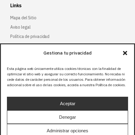
Links
Mapa del Sitio
Aviso legal
Política de privacidad
Política de cookies
Gestiona tu privacidad
Síguenos
Esta página web únicamente utiliza cookies técnicas con la finalidad de
optimizar el sitio web y asegurar su correcto funcionamiento. No recaba ni
Facebook
cede datos de carácter personal de los usuarios. Para obtener información
adicional sobre el uso de las cookies, acceda a nuestra Política de cookies.
X (Twitter
)
Instagram
Aceptar
LinkedIn
Denegar
Precios sin IVA (21%). Tasa RAEE incluida en
Administrar opciones