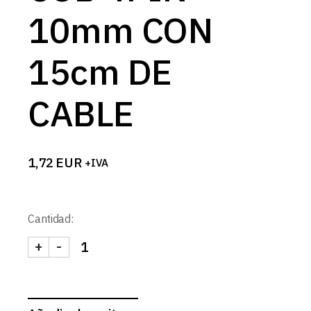
10mm CON
15cm DE
CABLE
1,72
EUR
+IVA
Cantidad:
+
-
CONECTOR COB 4PIN 10mm CON 15cm DE CABLE 