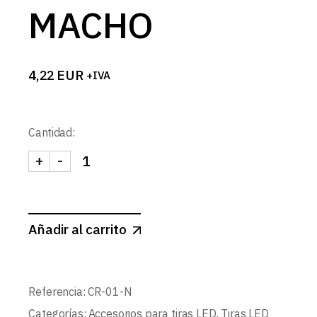
MACHO
4,22
EUR
+IVA
Cantidad:
+
-
CABLE RIZADO NEGRO 2x0.3 15cm CON 2 CONEC
Añadir al carrito
Referencia:
CR-01-N
Categorías:
Accesorios para tiras LED
,
Tiras LED