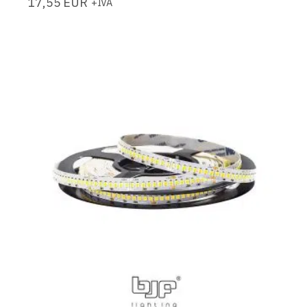
17,55
EUR
+IVA