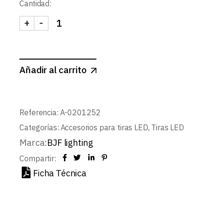
Cantidad:
+
-
CABLE RGBCCT 6X0,25mm 1m cantidad
Añadir al carrito
Referencia:
A-0201252
Categorías:
Accesorios para tiras LED
,
Tiras LED
Marca:
BJF lighting
Compartir:
Ficha Técnica