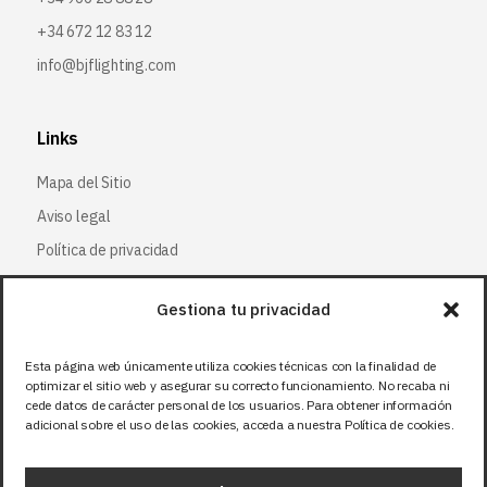
+34 672 12 83 12
info@bjflighting.com
Links
Mapa del Sitio
Aviso legal
Política de privacidad
Política de cookies
Gestiona tu privacidad
Síguenos
Esta página web únicamente utiliza cookies técnicas con la finalidad de
optimizar el sitio web y asegurar su correcto funcionamiento. No recaba ni
Facebook
cede datos de carácter personal de los usuarios. Para obtener información
adicional sobre el uso de las cookies, acceda a nuestra Política de cookies.
X (Twitter
)
Instagram