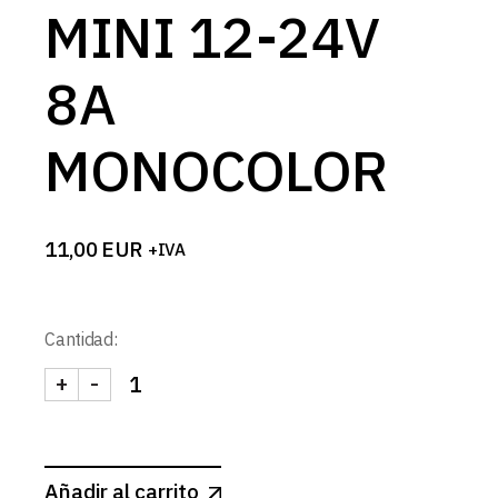
MINI 12-24V
8A
MONOCOLOR
11,00
EUR
+IVA
Cantidad:
+
-
INTERRUPTOR-REGULADOR INTENSIDAD MINI 1
Añadir al carrito