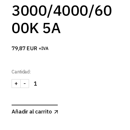
3000/4000/60
00K 5A
79,87
EUR
+IVA
Cantidad:
+
-
PANTALLA ESTANCA 120Cm36-28-20w 3000/4000
Añadir al carrito