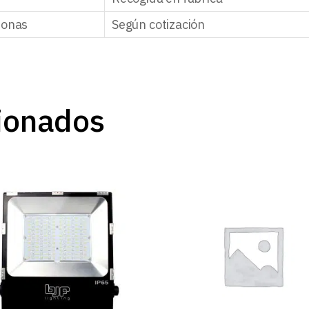
zonas
Según cotización
ionados