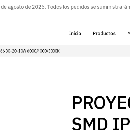
e agosto de 2026. Todos los pedidos se suministrarán a
Inicio
Productos
M
66 30-20-10W 6000/4000/3000K
C
N
D
C
PROYE
P
SMD IP
Z