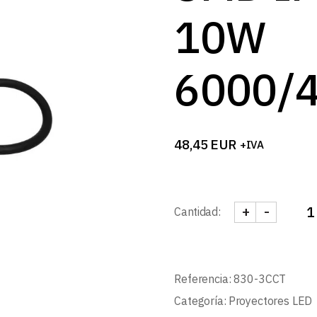
B
10W
6000/
48,45
EUR
+IVA
+
-
Cantidad:
PROYECTOR LE
Referencia:
830-3CCT
Categoría:
Proyectores LED