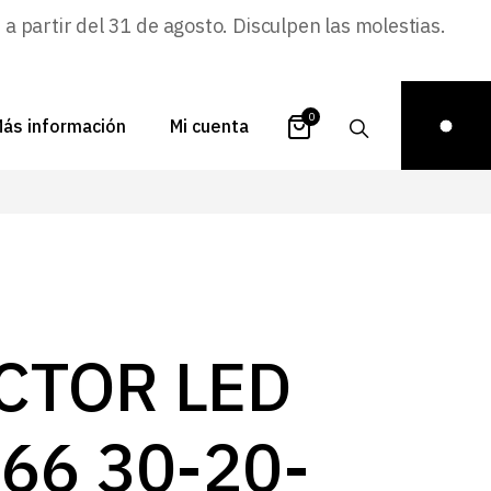
 partir del 31 de agosto. Disculpen las molestias.
0
ás información
Mi cuenta
atálogos
Login
uestra historia
Carrito
istribuidores
Pedidos
ontacto
Recuperar
CTOR LED
contraseña
FAQs
royectos
66 30-20-
ona de inspiración