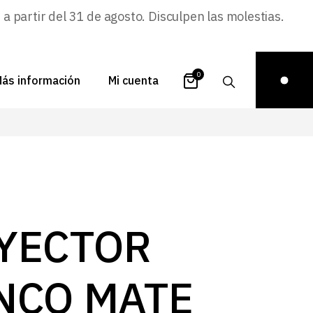
 partir del 31 de agosto. Disculpen las molestias.
0
ás información
Mi cuenta
atálogos
Login
uestra historia
Carrito
istribuidores
Pedidos
ontacto
Recuperar
YECTOR
contraseña
FAQs
royectos
NCO MATE
ona de inspiración