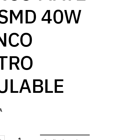
log
 SMD 40W
NCO
TRO
ULABLE
A
-