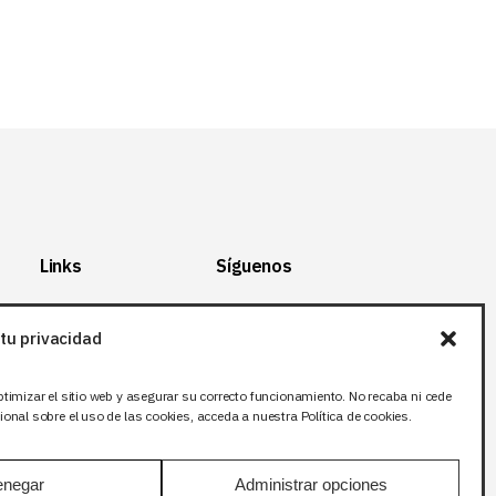
Links
Síguenos
Mapa del Sitio
Facebook
tu privacidad
Aviso legal
X (Twitter
)
Política de
Instagram
ptimizar el sitio web y asegurar su correcto funcionamiento. No recaba ni cede
privacidad
LinkedIn
onal sobre el uso de las cookies, acceda a nuestra Política de cookies.
Política de cookies
negar
Administrar opciones