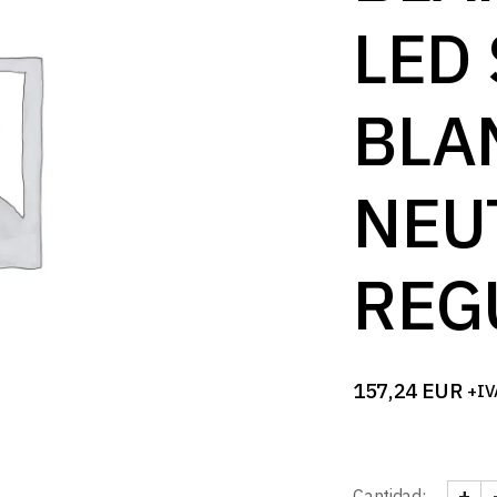
B
LED
BLA
NEU
REG
157,24
EUR
+IV
+
Cantidad: