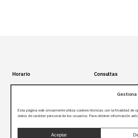
Horario
Consultas
Lunes-Viernes:
+34 966 28 88
28
Gestiona 
07:00-14:00
+34 672 12 83
Sábado y domingo:
12
Esta página web únicamente utiliza cookies técnicas con la finalidad de o
Cerrado
datos de carácter personal de los usuarios. Para obtener información adici
info@bjflighting.com
Aceptar
De