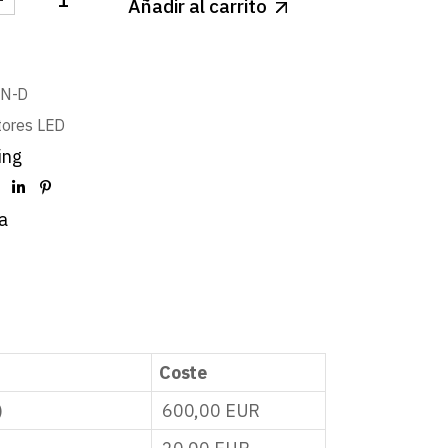
Añadir al carrito
ECTOR BLANCO MATE LED SMD 40W BLANCO NEUTRO 
BN-D
tores LED
ing
a
Coste
)
600,00
EUR