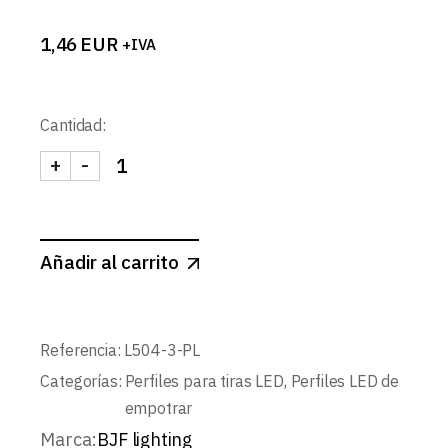
1,46
EUR
+IVA
Cantidad:
+
-
TAPA LATERAL PERFIL L504 PLATA cantidad
Añadir al carrito
Referencia:
L504-3-PL
Categorías:
Perfiles para tiras LED
,
Perfiles LED de
empotrar
Marca:
BJF lighting